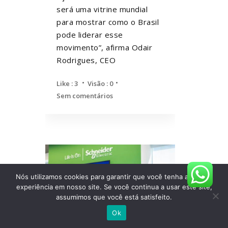
será uma vitrine mundial
para mostrar como o Brasil
pode liderar esse
movimento”, afirma Odair
Rodrigues, CEO
Like :
3
Visão : 0
Sem comentários
Nós utilizamos cookies para garantir que você tenha a melhor
experiência em nosso site. Se você continua a usar este site,
assumimos que você está satisfeito.
Ok