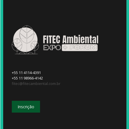
+55 11 4114-4391
+55 11 98966-4142
fitec@fitecambiental.com.br
Inscrição