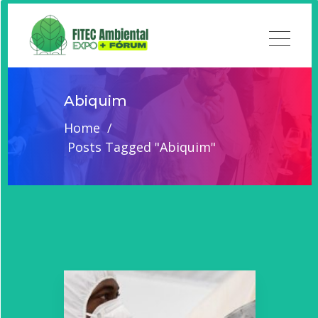
Abiquim
Home
/
Posts Tagged "Abiquim"